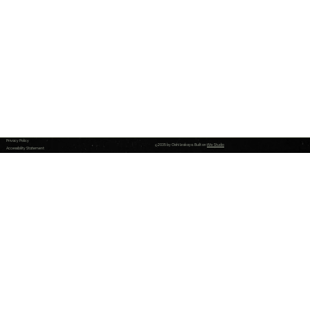
Privacy Policy
© 2035 by Oishī Izakaya. Built on
Wix Studio
Accessibility Statement