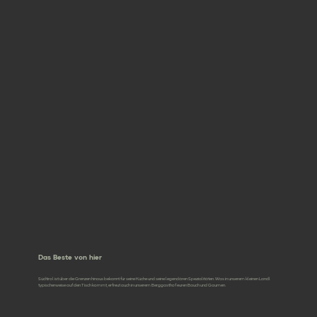
Das Beste von hier
Südtirol ist über die Grenzen hinaus bekannt für seine Küche und seine legendären Spezialitäten. Was in unserem kleinen Landl
typischerweise auf den Tisch kommt, erfreut auch in unserem Berggasthof euren Bauch und Gaumen.