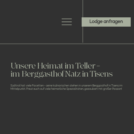
Lodge anfragen
Unsere Heimat im Teller –
im Berggasthof Natz in Tisens
Südtirol hat viele Facetten – seine kulinarischen stehen in unserem Berggasthof in Tisens im
Mittelpunkt. Freut euch auf viele heimatliche Spezialitäten, gezaubert mit großer Passion!