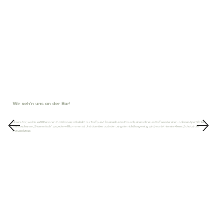
Wir seh‘n uns an der Bar!
Unsere Bar, wo bis zu 18 Personen Platz haben, ist beliebt als Treffpunkt für einen kurzen Plausch, einen schnellen Kaffee oder einen lockeren Aperitif. Hier
steht auch unser „Stammtisch“, wo jeder willkommen ist. Und damit es auch den Jüngsten nicht langweilig wird, wartet hier eine kleine „Schatztruhe“
mit Spielzeug.