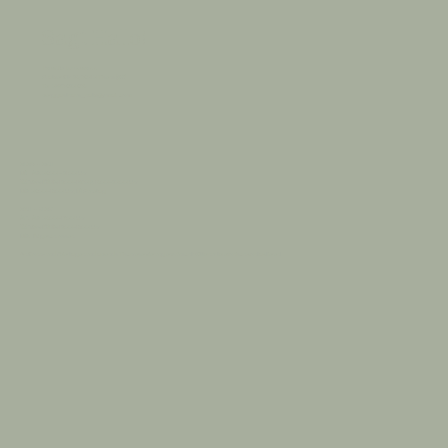
Sagt Hallo!
Familie Lochmann
Platzer Str. 28, 39010 Tisens (BZ)
Tel. 0473 920 938
berggasthaus_natz@ymail.com
01.04 - 06.11
Mi. - So.
09:00 - 21:00 Uhr
Warme Küche
12:00-14:30 & 18:00-20:00 Uhr
Mo
. 09:00-15:00 Uhr,
Di
. Ruhetag
07.11 - 31.03
Sa.-So
. 08:00-17:00 Uhr
Warme Küche
12:00-15:00 Uhr
Mo.-Fr.
geschlossen
An Sonn- und Feiertagen und abends Tischreservierung erwünscht. Bitte nur telefonisch kontaktieren!