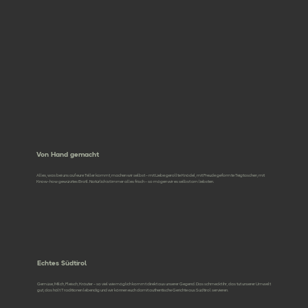
Von Hand gemacht
Alles, was bei uns auf eure Teller kommt, machen wir selbst – mit Liebe gerollte Knödel, mit Freude geformte Teigtaschen, mit
Know-how gewürztes Bratl. Natürlich ist immer alles frisch – so mögen wir es selbst am liebsten.
Echtes Südtirol
Gemüse, Milch, Fleisch, Kräuter – so viel wie möglich kommt direkt aus unserer Gegend. Das schmeckt ihr, das tut unserer Umwelt
gut, das hält Traditionen lebendig und wir können euch damit authentische Gerichte aus Südtirol servieren.