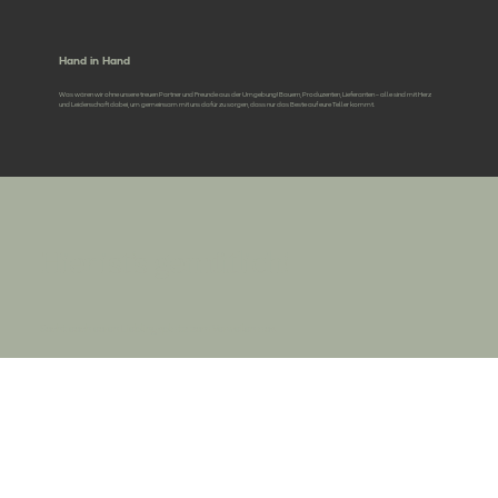
Hand in Hand
Was wären wir ohne unsere treuen Partner und Freunde aus der Umgebung! Bauern, Produzenten, Lieferanten – alle sind mit Herz
und Leidenschaft dabei, um gemeinsam mit uns dafür zu sorgen, dass nur das Beste auf eure Teller kommt.
Hier ist’s gemütlich!
Sucht euch euren Lieblingsplatz zum Verweilen aus!