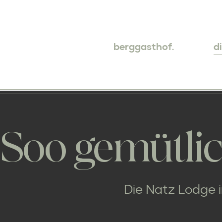
berggasthof.
d
Soo gemütlic
Die Natz Lodge i