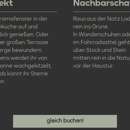
ekt
Nachbarscha
ramafenster in der
Raus aus der Natz Lod
küche auf und
rein ins Grüne.
lick genießen. Oder
In Wanderschuhen od
er großen Terrasse
im Fahrradsattel geht
Berge bewundern.
über Stock und Stein
ens werdet ihr von
mitten rein in die Natu
Sonne wachgekitzelt,
vor der Haustür.
s könnt ihr Sterne
n.
gleich buchen!