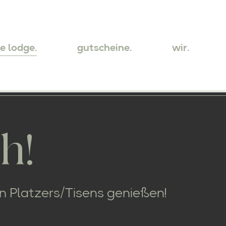
ie lodge.
gutscheine.
wir.
h!
n Platzers/Tisens genießen!