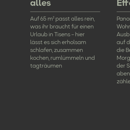
alles
Eff
Auf 65 m² passt alles rein,
Pano
was ihr braucht für einen
Wohn
Urlaub in Tisens – hier
Ausb
lässt es sich erholsam
auf d
schlafen, zusammen
die 
kochen, rumlümmeln und
Morg
tagträumen
der 
abend
zähle