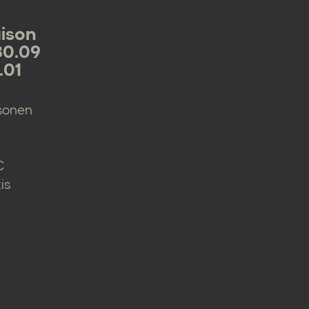
ison
30.09
.01
rsonen
€
is