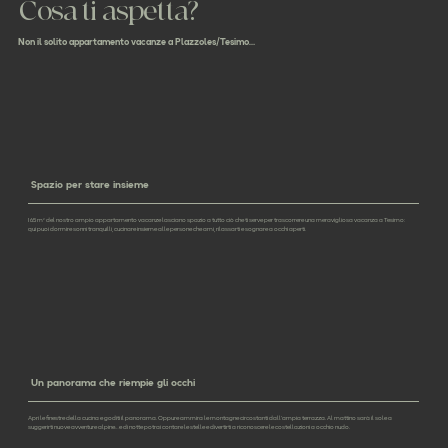
Cosa ti aspetta?
Non il solito appartamento vacanze a Plazzoles/Tesimo…
Spazio per stare insieme
I 65 m² del nostro ampio appartamento vacanze lasciano spazio a tutto ciò che ti serve per trascorrere una meravigliosa vacanza a Tesimo:
qui puoi dormire sonni tranquilli, cucinare insieme alle persone che ami, rilassarti e sognare a occhi aperti.
Un panorama che riempie gli occhi
Apri le finestre della cucina e goditi il panorama. Oppure ammira le montagne circostanti dall’ampia terrazza. Al mattino sarà il sole a
suggerirti nuove avventure alpine… e di notte potrai contare le stelle e divertirti a riconoscere le costellazioni a occhio nudo.