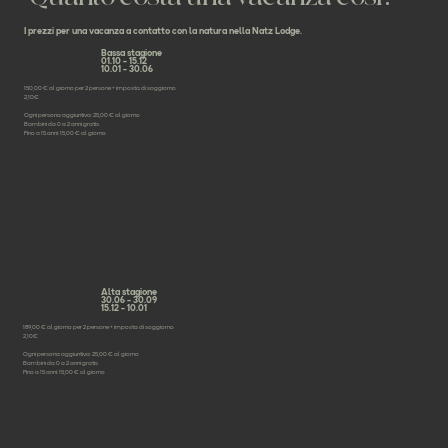
I prezzi per una vacanza a contatto con la natura nella Natz Lodge.
Bassa stagione
01.10 - 15.12
10.01 - 30.06
150,00 € al giorno per 2 persone + imposta di soggiorno
2,10€
Ogni persona aggiuntiva: 25,00 € al giorno
Bambini da 0 a 2 anni gratis
Fino a 15 anni: 15,00 € al giorno
Alta stagione
30.06 - 30.09
15.12 - 10.01
189,00 € al giorno per 2 persone + imposta di soggiorno
2,10€
Ogni persona aggiuntiva: 25,00 € al giorno
Bambini da 0 a 2 anni gratis
Fino a 15 anni: 15,00 € al giorno