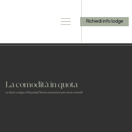
Richiedi info lodge
La comodità in quota
La Natz Lodge a Plazzoles/Tesimo è pensata per stare comodi!