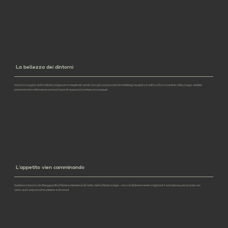
La bellezza dei dintorni
Varca la soglia dalla Natz Lodge e immergiti nel verde. Con gli scarponcini da trekking ai piedi o in sella alla mountain-bike, lungo sentieri
panoramici e attraverso pascoli e prati: quassù la natura è ovunque!
L’appetito vien camminando
Sedersi a tavola da Berggasthof Natz e stendersi nel letto della Natz Lodge – non c’è abbinamento migliore! A colazione, per pranzo e a
cena: qui il sapore altoatesino è di casa!